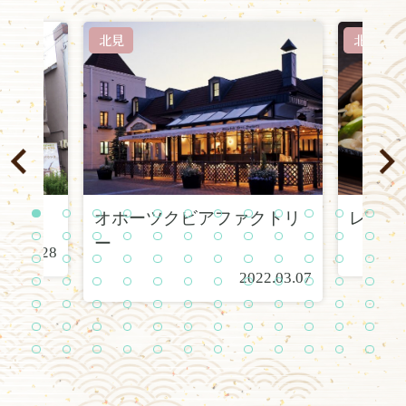
北見
北見
オホーツクビアファクトリ
レスト
1
2
3
4
5
6
7
8
9
1
1
1
0
1
2
1
1
1
1
1
1
1
2
2
2
2
2
ー
22.02.28
3
4
5
6
7
8
9
0
1
2
3
4
2
2
2
2
2
3
3
3
3
3
3
3
2022.03.07
5
6
7
8
9
0
1
2
3
4
5
6
3
3
3
4
4
4
4
4
4
4
4
4
7
8
9
0
1
2
3
4
5
6
7
8
4
5
5
5
5
5
5
5
5
5
5
6
9
0
1
2
3
4
5
6
7
8
9
0
6
6
6
6
6
6
6
6
6
7
7
7
1
2
3
4
5
6
7
8
9
0
1
2
7
7
7
7
7
7
7
8
8
8
8
8
3
4
5
6
7
8
9
0
1
2
3
4