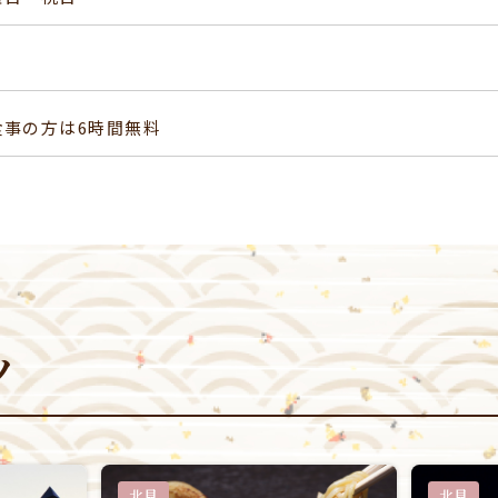
食事の方は6時間無料
ツ
北見
北見