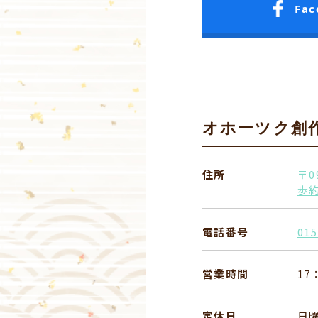
Fa
オホーツク創
住所
〒0
歩
電話番号
015
営業時間
17
定休日
日