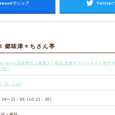
cebookでシェア
Twitt
作 郷味津々ちさん亭
90-0043
北見市北３条西３丁目北 北見ピアソンホテル地下1
約7分）
7-25-1164
：30～22：00（LO 21：30）
曜日・祝日