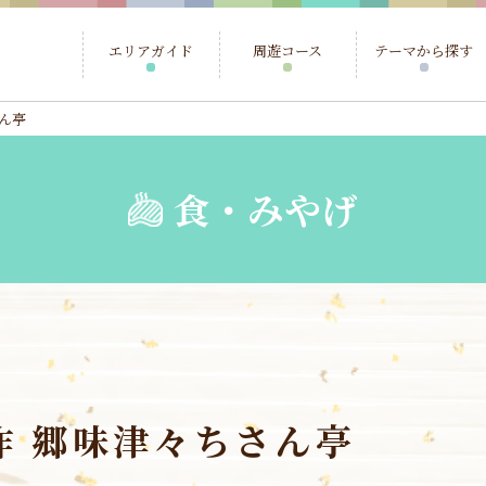
エリアガイド
周遊コース
テーマから探す
ん亭
食・みやげ
作 郷味津々ちさん亭