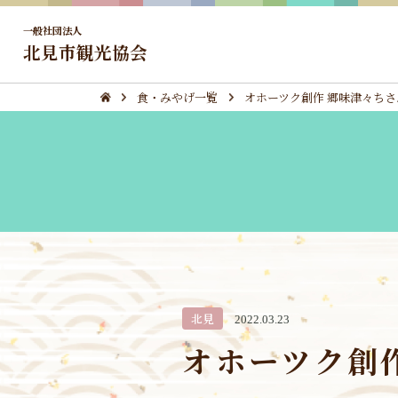
一般社団法人
北見市観光協会
食・みやげ一覧
オホーツク創作 郷味津々ちさ
北見
2022.03.23
オホーツク創