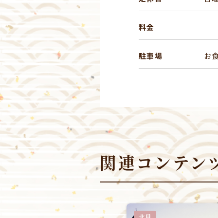
料金
駐車場
お
関連コンテン
北見
北見