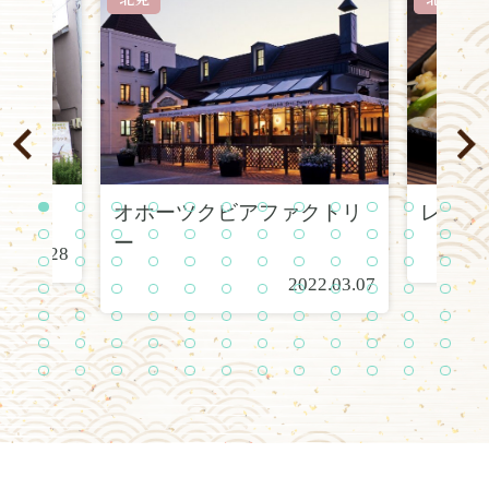
オホーツクビアファクトリ
レスト
1
2
3
4
5
6
7
8
9
1
1
1
0
1
2
1
1
1
1
1
1
1
2
2
2
2
2
ー
22.02.28
3
4
5
6
7
8
9
0
1
2
3
4
2
2
2
2
2
3
3
3
3
3
3
3
2022.03.07
5
6
7
8
9
0
1
2
3
4
5
6
3
3
3
4
4
4
4
4
4
4
4
4
7
8
9
0
1
2
3
4
5
6
7
8
4
5
5
5
5
5
5
5
5
5
5
6
9
0
1
2
3
4
5
6
7
8
9
0
6
6
6
6
6
6
6
6
6
7
7
7
1
2
3
4
5
6
7
8
9
0
1
2
7
7
7
7
7
7
7
8
8
8
8
8
3
4
5
6
7
8
9
0
1
2
3
4