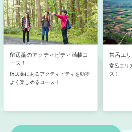
留辺蘂のアクティビティ満載コ
常呂エリ
ース！
常呂エリ
留辺蘂にあるアクティビティを効率
ス！
よく楽しめるコース！