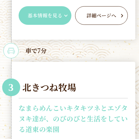
基本情報を見る
詳細ページへ
車で7分
北きつね牧場
3
なまらめんこいキタキツネとエゾタ
ヌキ達が、のびのびと生活をしてい
る道東の楽園