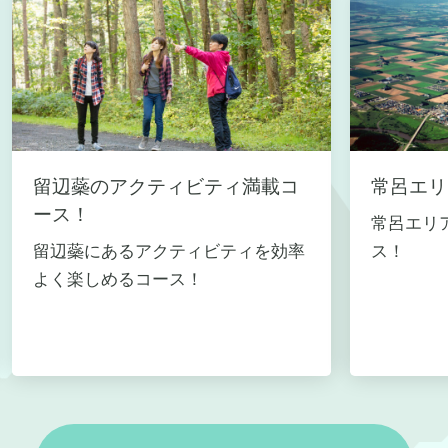
留辺蘂のアクティビティ満載コ
常呂エリ
ース！
常呂エリ
留辺蘂にあるアクティビティを効率
ス！
よく楽しめるコース！