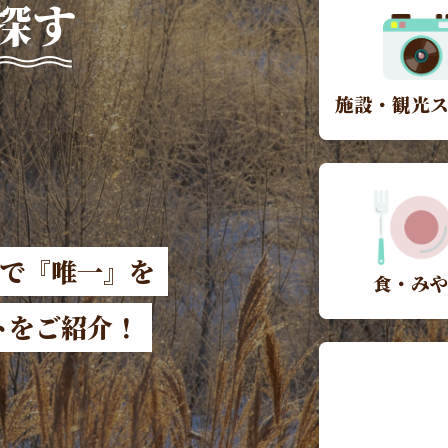
探す
施設・観光
本で『唯一』を
食・み
トをご紹介！