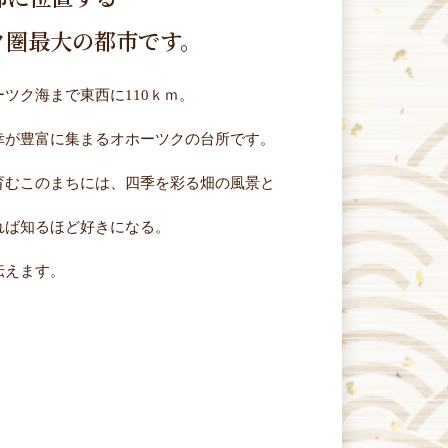
ク圏最大の都市です。
ツク海まで東西に110ｋｍ。
幸が豊富に集まるオホーツクの台所です。
育むこのまちには、四季を彩る畑の風景と
れば知るほど好きになる。
伝えます。