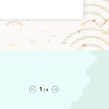
1
/
4