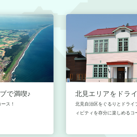
ブで満喫♪
北見エリアをドライ
コース！
北見自治区をぐるりとドライブ
ィビティを存分に楽しめるコー.