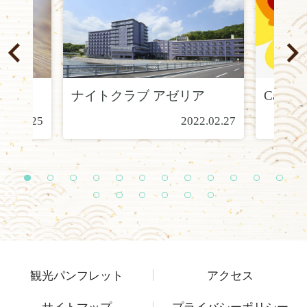
ナイトクラブ アゼリア
Cafébar
22.02.25
2022.02.27
1
2
3
4
5
6
7
8
9
1
1
1
0
1
2
1
1
1
1
1
1
3
4
5
6
7
8
観光パンフレット
アクセス
サイトマップ
プライバシーポリシー